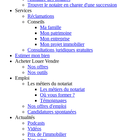
Trouver le notaire en charge d'une succession
Services
Réclamations
Conseils
Ma famille
Mon patrimoine
Mon entreprise
Mon projet immobilier
Consultations juridiques gratuites
Estimer
mon bien
Acheter
Louer
Vendre
Nos offres
Nos outils
Emploi
Les métiers du notariat
Les métiers du notariat
Où vous former ?
Témoignages
Nos offres d'emploi
Candidatures spontanées
Actualités
Podcasts
Vidéos
Prix de l'immobilier
Nos actus