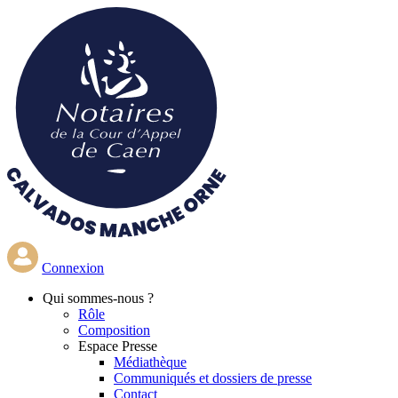
Aller
au
contenu
principal
Connexion
Qui
sommes-nous ?
Rôle
Composition
Espace Presse
Médiathèque
Communiqués et dossiers de presse
Contact