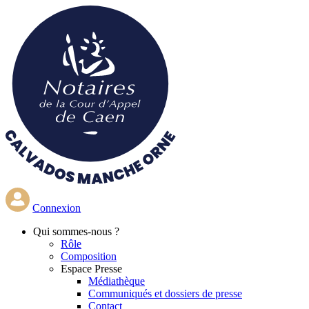
Aller
au
contenu
principal
Connexion
Qui
sommes-nous ?
Rôle
Composition
Espace Presse
Médiathèque
Communiqués et dossiers de presse
Contact