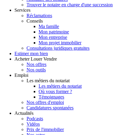
Trouver le notaire en charge d'une succession
Services
Réclamations
Conseils
Ma famille
Mon patrimoine
Mon entreprise
Mon projet immobilier
Consultations juridiques gratuites
Estimer
mon bien
Acheter
Louer
Vendre
Nos offres
Nos outils
Emploi
Les métiers du notariat
Les métiers du notariat
Où vous former ?
Témoignages
Nos offres d'emploi
Candidatures spontanées
Actualités
Podcasts
Vidéos
Prix de l'immobilier
Nos actus