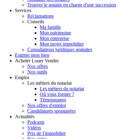
Trouver le notaire en charge d'une succession
Services
Réclamations
Conseils
Ma famille
Mon patrimoine
Mon entreprise
Mon projet immobilier
Consultations juridiques gratuites
Estimer
mon bien
Acheter
Louer
Vendre
Nos offres
Nos outils
Emploi
Les métiers du notariat
Les métiers du notariat
Où vous former ?
Témoignages
Nos offres d'emploi
Candidatures spontanées
Actualités
Podcasts
Vidéos
Prix de l'immobilier
Nos actus