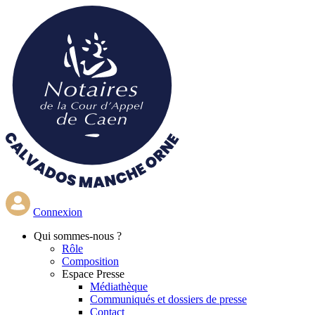
Aller
au
contenu
principal
Connexion
Qui
sommes-nous ?
Rôle
Composition
Espace Presse
Médiathèque
Communiqués et dossiers de presse
Contact