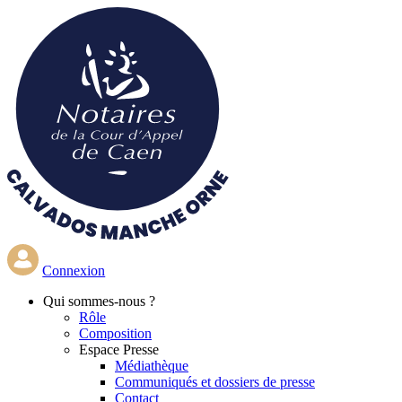
Aller
au
contenu
principal
Connexion
Qui
sommes-nous ?
Rôle
Composition
Espace Presse
Médiathèque
Communiqués et dossiers de presse
Contact