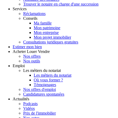
Trouver le notaire en charge d'une succession
Services
Réclamations
Conseils
Ma famille
Mon patrimoine
Mon entreprise
Mon projet immobilier
Consultations juridiques gratuites
Estimer
mon bien
Acheter
Louer
Vendre
Nos offres
Nos outils
Emploi
Les métiers du notariat
Les métiers du notariat
Où vous former ?
Témoignages
Nos offres d'emploi
Candidatures spontanées
Actualités
Podcasts
Vidéos
Prix de l'immobilier
Nos actus