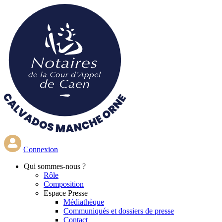
Aller
au
contenu
principal
Connexion
Qui
sommes-nous ?
Rôle
Composition
Espace Presse
Médiathèque
Communiqués et dossiers de presse
Contact