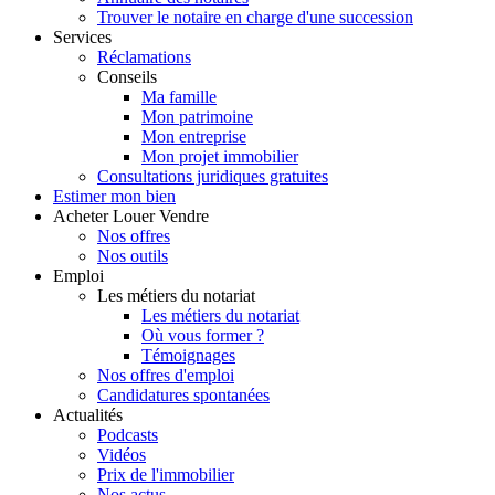
Trouver le notaire en charge d'une succession
Services
Réclamations
Conseils
Ma famille
Mon patrimoine
Mon entreprise
Mon projet immobilier
Consultations juridiques gratuites
Estimer
mon bien
Acheter
Louer
Vendre
Nos offres
Nos outils
Emploi
Les métiers du notariat
Les métiers du notariat
Où vous former ?
Témoignages
Nos offres d'emploi
Candidatures spontanées
Actualités
Podcasts
Vidéos
Prix de l'immobilier
Nos actus