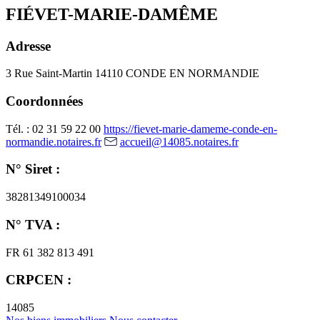
FIÉVET-MARIE-DAMÊME
Adresse
3 Rue Saint-Martin
14110 CONDE EN NORMANDIE
Coordonnées
Tél. : 02 31 59 22 00
https://fievet-marie-dameme-conde-en-
normandie.notaires.fr
accueil@14085.notaires.fr
N° Siret :
38281349100034
N° TVA :
FR 61 382 813 491
CRPCEN :
14085