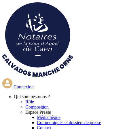
Aller
au
contenu
principal
Connexion
Qui
sommes-nous ?
Rôle
Composition
Espace Presse
Médiathèque
Communiqués et dossiers de presse
Contact