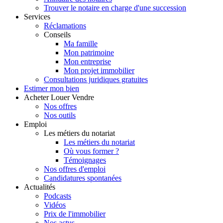
Trouver le notaire en charge d'une succession
Services
Réclamations
Conseils
Ma famille
Mon patrimoine
Mon entreprise
Mon projet immobilier
Consultations juridiques gratuites
Estimer
mon bien
Acheter
Louer
Vendre
Nos offres
Nos outils
Emploi
Les métiers du notariat
Les métiers du notariat
Où vous former ?
Témoignages
Nos offres d'emploi
Candidatures spontanées
Actualités
Podcasts
Vidéos
Prix de l'immobilier
Nos actus