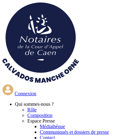
Aller
au
contenu
principal
Connexion
Qui
sommes-nous ?
Rôle
Composition
Espace Presse
Médiathèque
Communiqués et dossiers de presse
Contact