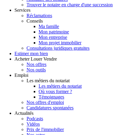
Trouver le notaire en charge d'une succession
Services
Réclamations
Conseils
Ma famille
Mon patrimoine
Mon entreprise
Mon projet immobilier
Consultations juridiques gratuites
Estimer
mon bien
Acheter
Louer
Vendre
Nos offres
Nos outils
Emploi
Les métiers du notariat
Les métiers du notariat
Où vous former ?
Témoignages
Nos offres d'emploi
Candidatures spontanées
Actualités
Podcasts
Vidéos
Prix de l'immobilier
Nos actus