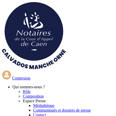
Aller
au
contenu
principal
Connexion
Qui
sommes-nous ?
Rôle
Composition
Espace Presse
Médiathèque
Communiqués et dossiers de presse
Contact