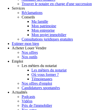
Trouver le notaire en charge d'une succession
Services
Réclamations
Conseils
Ma famille
Mon patrimoine
Mon entreprise
Mon projet immobilier
Consultations juridiques gratuites
Estimer
mon bien
Acheter
Louer
Vendre
Nos offres
Nos outils
Emploi
Les métiers du notariat
Les métiers du notariat
Où vous former ?
Témoignages
Nos offres d'emploi
Candidatures spontanées
Actualités
Podcasts
Vidéos
Prix de l'immobilier
Nos actus